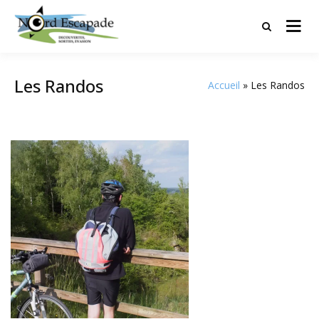
Tourisme et randonnées en Hauts
Nord Escapade
de France
Les Randos
Accueil
Les Randos