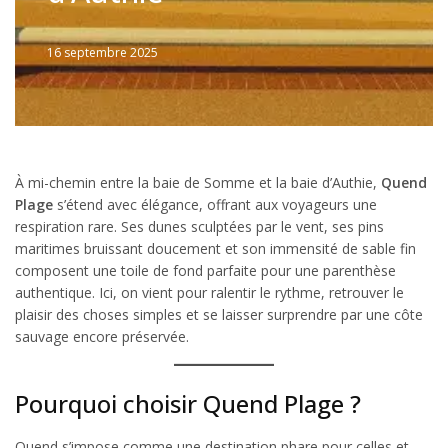
16 septembre 2025
Written
by
JFLANDRIN
À mi-chemin entre la baie de Somme et la baie d’Authie,
Quend
Plage
s’étend avec élégance, offrant aux voyageurs une
respiration rare. Ses dunes sculptées par le vent, ses pins
maritimes bruissant doucement et son immensité de sable fin
composent une toile de fond parfaite pour une parenthèse
authentique. Ici, on vient pour ralentir le rythme, retrouver le
plaisir des choses simples et se laisser surprendre par une côte
sauvage encore préservée.
Pourquoi choisir Quend Plage ?
Quend s’impose comme une destination phare pour celles et