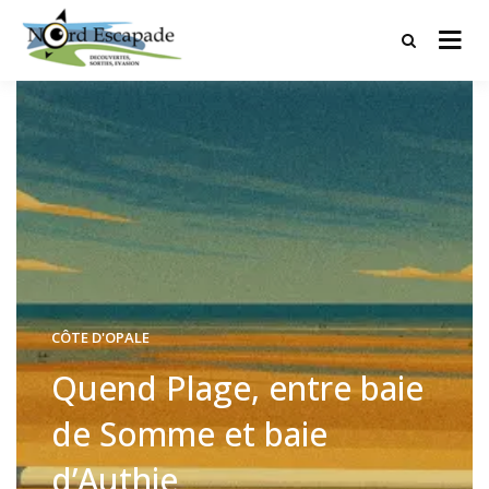
Tourisme et randonnées en Hauts
Nord Escapade
de France
CÔTE D'OPALE
Quend Plage, entre baie
de Somme et baie
d’Authie