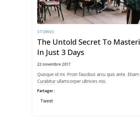
STORIES
The Untold Secret To Mast
In Just 3 Days
22 novembre 2017
Written
by
Quisque id mi. Proin faucibus arcu quis ante. Etiam
JFLANDRIN
Curabitur ullamcorper ultricies nisi.
Partager :
Tweet