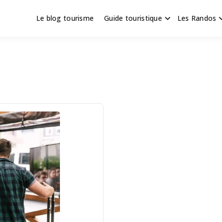
Le blog tourisme
Guide touristique
Les Randos
s en Hauts de France
scapade