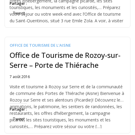
offres d’hébergement, la campagne picarde, les sites
Partager :
touristiques, les monuments et les curiosités,… Préparez
Tweet
votre séjour ou votre week-end avec l’Office de tourisme
du Saint-Quentinois, situé 3 rue Emile Zola. A voir, à visiter
[…]
OFFICE DE TOURISME DE L'AISNE
Office de Tourisme de Rozoy-sur-
Serre – Porte de Thiérache
7 août 2016
Written
by
Visite et tourisme à Rozoy sur Serre et de la communauté
Jérémie
de commune des Portes de Thiérache (Aisne) Bienvenue à
Rozoy sur Serre et ses alentours (Picardie)! Découvrez les
animations, le patrimoine, les sentiers de randonnées, les
Partager :
restaurants, les offres d’hébergement, la campagne
Tweet
picarde, les sites touristiques, les monuments et les
curiosités,… Préparez votre séjour ou votre […]