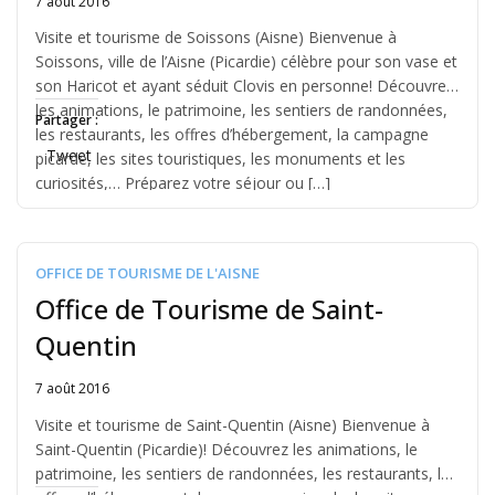
7 août 2016
Written
by
Visite et tourisme de Soissons (Aisne) Bienvenue à
Jérémie
Soissons, ville de l’Aisne (Picardie) célèbre pour son vase et
son Haricot et ayant séduit Clovis en personne! Découvrez
les animations, le patrimoine, les sentiers de randonnées,
Partager :
les restaurants, les offres d’hébergement, la campagne
Tweet
picarde, les sites touristiques, les monuments et les
curiosités,… Préparez votre séjour ou […]
OFFICE DE TOURISME DE L'AISNE
Office de Tourisme de Saint-
Quentin
7 août 2016
Written
by
Visite et tourisme de Saint-Quentin (Aisne) Bienvenue à
Jérémie
Saint-Quentin (Picardie)! Découvrez les animations, le
patrimoine, les sentiers de randonnées, les restaurants, les