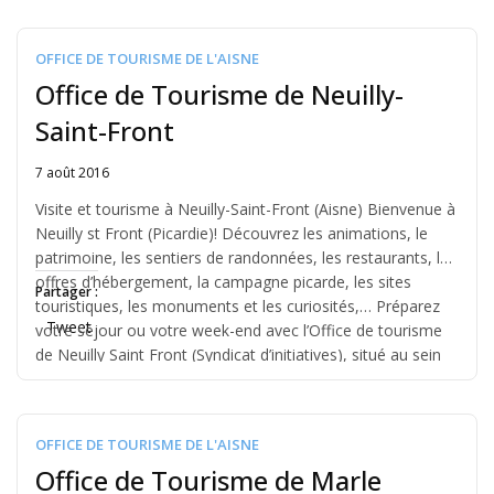
OFFICE DE TOURISME DE L'AISNE
Office de Tourisme de Neuilly-
Saint-Front
7 août 2016
Written
by
Visite et tourisme à Neuilly-Saint-Front (Aisne) Bienvenue à
Jérémie
Neuilly st Front (Picardie)! Découvrez les animations, le
patrimoine, les sentiers de randonnées, les restaurants, les
offres d’hébergement, la campagne picarde, les sites
Partager :
touristiques, les monuments et les curiosités,… Préparez
Tweet
votre séjour ou votre week-end avec l’Office de tourisme
de Neuilly Saint Front (Syndicat d’initiatives), situé au sein
de l’hôtel […]
OFFICE DE TOURISME DE L'AISNE
Office de Tourisme de Marle