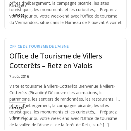
offres d’hébergement, la campagne picarde, les sites
Partager :
touristiques, les monuments et les curiosités,… Préparez
Tweet
votre séjour ou votre week-end avec l’Office de tourisme
du Vermandois, situé dans le Hameau de Riqueval. A voir et
découvrir: […]
OFFICE DE TOURISME DE L'AISNE
Office de Tourisme de Villers
Cotterêts – Retz en Valois
7 août 2016
Written
by
Visite et tourisme à Villers-Cotterêts Bienvenue à Villers-
Jérémie
Cotterêts (Picardie)! Découvrez les animations, le
patrimoine, les sentiers de randonnées, les restaurants, les
offres d’hébergement, la campagne picarde, les sites
Partager :
touristiques, les monuments et les curiosités,… Préparez
Tweet
votre séjour ou votre week-end avec l’Office de tourisme
de la vallée de l’Aisne et de la forêt de Retz, situé […]