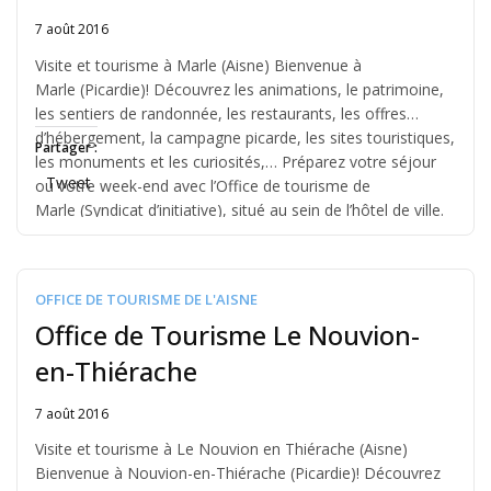
7 août 2016
Written
by
Visite et tourisme à Marle (Aisne) Bienvenue à
Jérémie
Marle (Picardie)! Découvrez les animations, le patrimoine,
les sentiers de randonnée, les restaurants, les offres
d’hébergement, la campagne picarde, les sites touristiques,
Partager :
les monuments et les curiosités,… Préparez votre séjour
Tweet
ou votre week-end avec l’Office de tourisme de
Marle (Syndicat d’initiative), situé au sein de l’hôtel de ville.
A voir […]
OFFICE DE TOURISME DE L'AISNE
Office de Tourisme Le Nouvion-
en-Thiérache
7 août 2016
Written
by
Visite et tourisme à Le Nouvion en Thiérache (Aisne)
Jérémie
Bienvenue à Nouvion-en-Thiérache (Picardie)! Découvrez