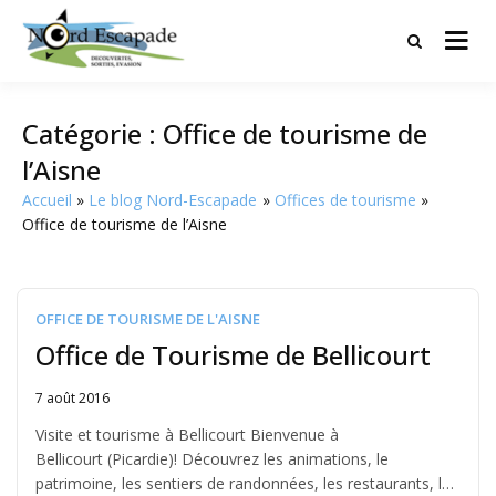
Tourisme et randonnées en Hauts
Nord Escapade
de France
Catégorie :
Office de tourisme de
l’Aisne
Accueil
Le blog Nord-Escapade
Offices de tourisme
Office de tourisme de l’Aisne
OFFICE DE TOURISME DE L'AISNE
Office de Tourisme de Bellicourt
7 août 2016
Written
by
Visite et tourisme à Bellicourt Bienvenue à
Jérémie
Bellicourt (Picardie)! Découvrez les animations, le
patrimoine, les sentiers de randonnées, les restaurants, les