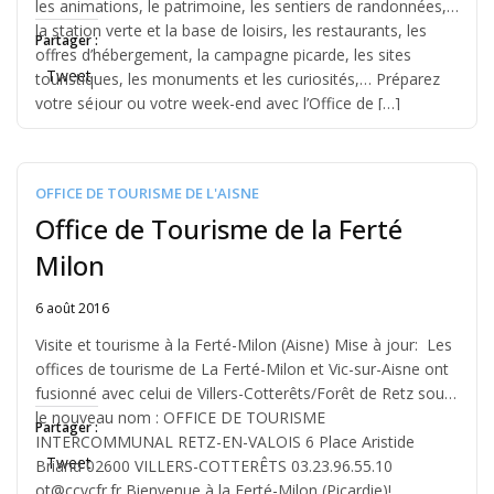
les animations, le patrimoine, les sentiers de randonnées,
la station verte et la base de loisirs, les restaurants, les
Partager :
offres d’hébergement, la campagne picarde, les sites
Tweet
touristiques, les monuments et les curiosités,… Préparez
votre séjour ou votre week-end avec l’Office de […]
OFFICE DE TOURISME DE L'AISNE
Office de Tourisme de la Ferté
Milon
6 août 2016
Written
by
Visite et tourisme à la Ferté-Milon (Aisne) Mise à jour: Les
Jérémie
offices de tourisme de La Ferté-Milon et Vic-sur-Aisne ont
fusionné avec celui de Villers-Cotterêts/Forêt de Retz sous
le nouveau nom : OFFICE DE TOURISME
Partager :
INTERCOMMUNAL RETZ-EN-VALOIS 6 Place Aristide
Tweet
Briand 02600 VILLERS-COTTERÊTS 03.23.96.55.10
ot@ccvcfr.fr Bienvenue à la Ferté-Milon (Picardie)!