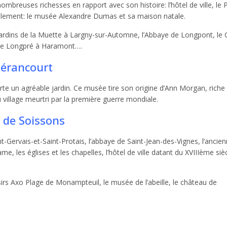
reuses richesses en rapport avec son histoire: l’hôtel de ville, le P
également: le musée Alexandre Dumas et sa maison natale.
 Jardins de la Muette à Largny-sur-Automne, l’Abbaye de Longpont, le
 de Longpré à Haramont….
lérancourt
orte un agréable jardin. Ce musée tire son origine d’Ann Morgan, riche
village meurtri par la première guerre mondiale.
 de Soissons
t-Gervais-et-Saint-Protais, l’abbaye de Saint-Jean-des-Vignes, l’ancie
 les églises et les chapelles, l’hôtel de ville datant du XVIIIème sièc
sirs Axo Plage de Monampteuil, le musée de l’abeille, le château de