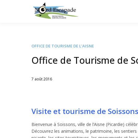
Tourisme et randonnée
Nord E
OFFICE DE TOURISME DE L'AISNE
Office de Tourisme de S
7 août 2016
Written
by
Jérémie
Visite et tourisme de Soissons
Bienvenue à Soissons, ville de l’Aisne (Picardie) célè
Découvrez les animations, le patrimoine, les sentier
picarde, les sites touristiques, les monuments et les