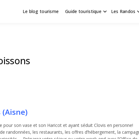
Le blog tourisme
Guide touristique
Les Randos
s en Hauts de France
scapade
oissons
 (Aisne)
bre pour son vase et son Haricot et ayant séduit Clovis en personne!
s de randonnées, les restaurants, les offres d’hébergement, la campag
 curiosités,… Préparez votre séjour ou votre week-end avec l’Office de