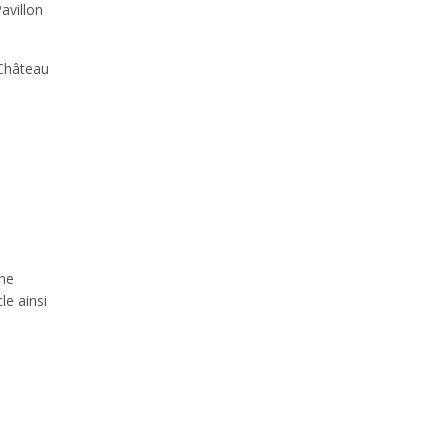
avillon
 Château
nne
le ainsi