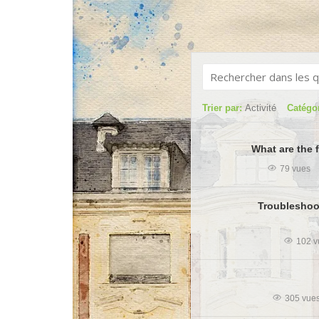
Trier par:
Activité
Catégo
What are the 
79 vues
Troubleshoot
102 v
305 vue