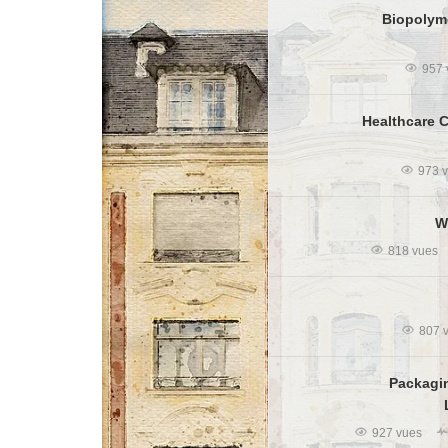
Biopolyme
957 
Healthcare 
973 
W
818 vues
807 
Packagin
927 vues