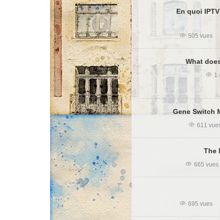
En quoi IPTV
505 vues
What does
1.
Gene Switch M
611 vue
The 
665 vues
695 vues