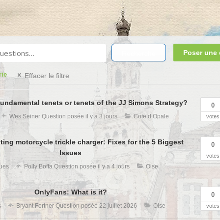
Poser une 
Recherche
rie
Effacer le filtre
fundamental tenets or tenets of the JJ Simons Strategy?
0
Wes Seiner
Question posée
il y a 3 jours
Cote d’Opale
votes
ing motorcycle trickle charger: Fixes for the 5 Biggest
0
Issues
votes
ues
Polly Boffa
Question posée
il y a 4 jours
Oise
OnlyFans: What is it?
0
s
Bryant Fortner
Question posée
22 juillet 2026
Oise
votes