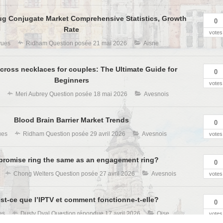
ug Conjugate Market Comprehensive Statistics, Growth
0
Rate
votes
vues
Ridham
Question posée
21 mai 2026
Aisne
cross necklaces for couples: The Ultimate Guide for
0
Beginners
votes
s
Meri Aubrey
Question posée
18 mai 2026
Avesnois
Blood Brain Barrier Market Trends
0
ues
Ridham
Question posée
29 avril 2026
Avesnois
votes
 promise ring the same as an engagement ring?
0
Chong Welters
Question posée
27 avril 2026
Avesnois
votes
st-ce que l’IPTV et comment fonctionne-t-elle?
0
es
Dusty Dyal
Question répondue
17 avril 2026
Oise
votes