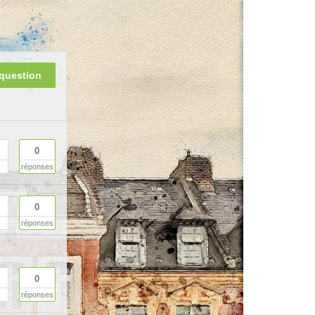
question
0
réponses
0
réponses
0
réponses