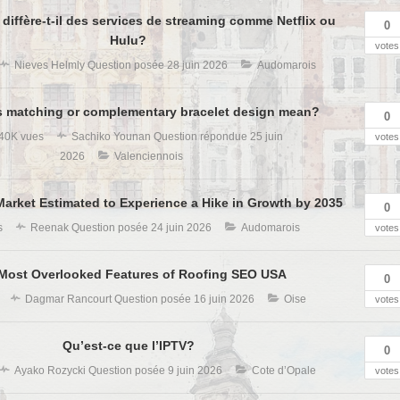
 diffère-t-il des services de streaming comme Netflix ou
0
Hulu?
votes
Nieves Helmly
Question posée
28 juin 2026
Audomarois
 matching or complementary bracelet design mean?
0
40K vues
Sachiko Younan
Question répondue
25 juin
votes
2026
Valenciennois
arket Estimated to Experience a Hike in Growth by 2035
0
s
Reenak
Question posée
24 juin 2026
Audomarois
votes
Most Overlooked Features of Roofing SEO USA
0
Dagmar Rancourt
Question posée
16 juin 2026
Oise
votes
Qu’est-ce que l’IPTV?
0
Ayako Rozycki
Question posée
9 juin 2026
Cote d’Opale
votes