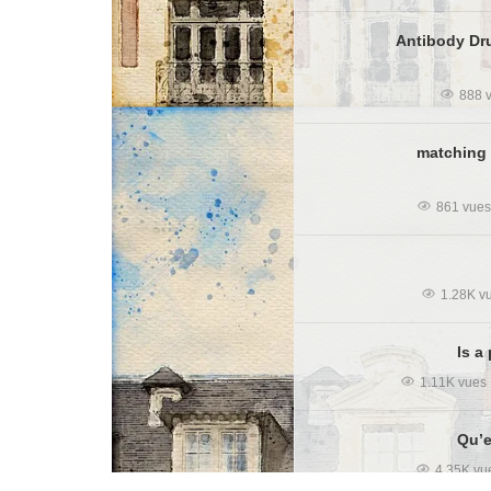
Antibody Dr
888 
matching 
861 vue
1.28K v
Is a
1.11K vues
Qu’e
4.35K vu