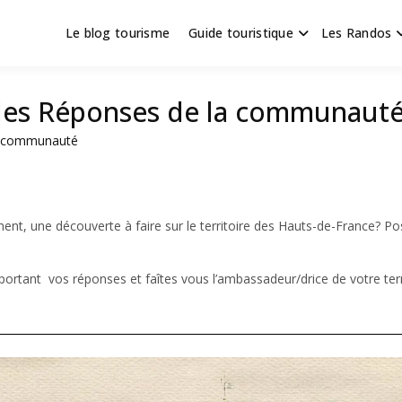
Le blog tourisme
Guide touristique
Les Randos
s en Hauts de France
scapade
 les Réponses de la communaut
la communauté
nt, une découverte à faire sur le territoire des Hauts-de-France? Po
ortant vos réponses et faîtes vous l’ambassadeur/drice de votre terr