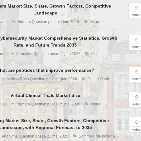
rs Market Size, Share, Growth Factors, Competitive
0
Landscape
votes
vues
Ridham
Question posée
4 juin 2026
Aisne
Cybersecurity Market Comprehensive Statistics, Growth
0
Rate, and Future Trends 2035
votes
vues
Anonyme
Question posée
2 juin 2026
Aisne
hat are peptides that improve performance?
0
Mellisa Rach
Question posée
1 juin 2026
Cote d’Opale
votes
Virtual Clinical Trials Market Size
0
vues
Ridham
Question posée
25 mai 2026
Aisne
votes
g Market Size, Share, Growth Factors, Competitive
0
Landscape, with Regional Forecast to 2035
votes
Anonyme
Question posée
22 mai 2026
Somme/Cote picarde