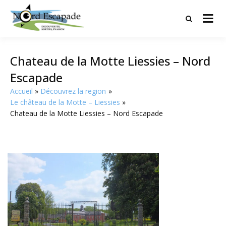
Tourisme et randonnées en Hauts
Nord Escapade
de France
Chateau de la Motte Liessies – Nord
Escapade
Accueil
Découvrez la region
Le château de la Motte – Liessies
Chateau de la Motte Liessies – Nord Escapade