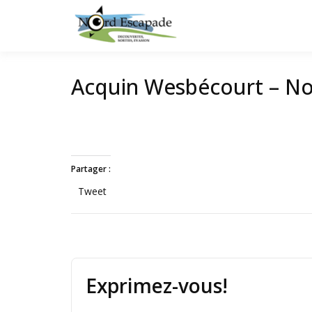
Tourisme et randonnée
Nord E
Acquin Wesbécourt – N
Partager :
Tweet
Exprimez-vous!