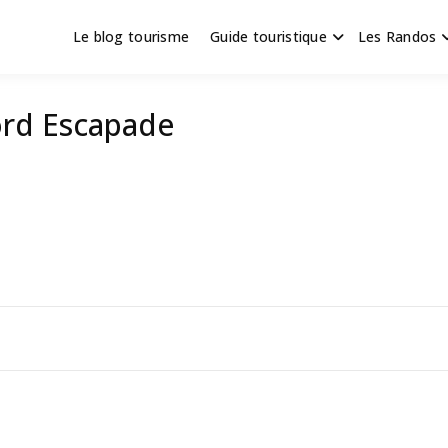
Le blog tourisme
Guide touristique
Les Randos
s en Hauts de France
scapade
ord Escapade