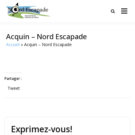
Tourisme et randonnées en Hauts
Nord Escapade
de France
Acquin – Nord Escapade
Accueil
Acquin – Nord Escapade
Partager :
Tweet
Exprimez-vous!