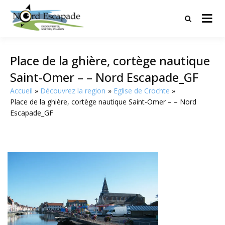
Tourisme et randonnées en Hauts
Nord Escapade
de France
Place de la ghière, cortège nautique
Saint-Omer – – Nord Escapade_GF
Accueil
Découvrez la region
Eglise de Crochte
Place de la ghière, cortège nautique Saint-Omer – – Nord
Escapade_GF