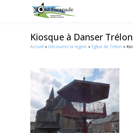
Tourisme et randonnée
Nord E
Kiosque à Danser Trélo
Accueil
Découvrez la region
Eglise de Trélon
Kio