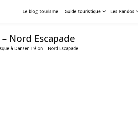
Le blog tourisme
Guide touristique
Les Randos
s en Hauts de France
scapade
n – Nord Escapade
sque à Danser Trélon – Nord Escapade