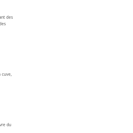
ant des
 des
a cuve,
vre du