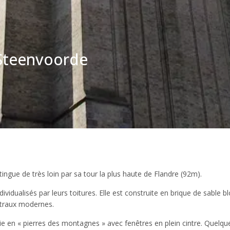
 Steenvoorde
tingue de très loin par sa tour la plus haute de Flandre (92m).
ividualisés par leurs toitures. Elle est construite en brique de sable bl
vitraux modernes.
tie en « pierres des montagnes » avec fenêtres en plein cintre. Quelqu