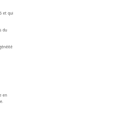
6 et qui
s du
généité
e en
e.