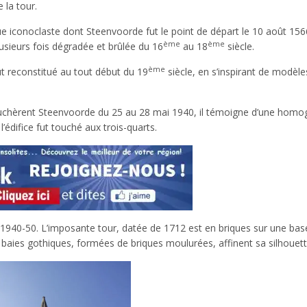
 la tour.
gue iconoclaste dont Steenvoorde fut le point de départ le 10 août 156
ème
ème
lusieurs fois dégradée et brûlée du 16
au 18
siècle.
ème
fut reconstitué au tout début du 19
siècle, en s’inspirant de modèle
uchèrent Steenvoorde du 25 au 28 mai 1940, il témoigne d’une homo
’édifice fut touché aux trois-quarts.
s 1940-50. L’imposante tour, datée de 1712 est en briques sur une bas
s baies gothiques, formées de briques moulurées, affinent sa silhouett