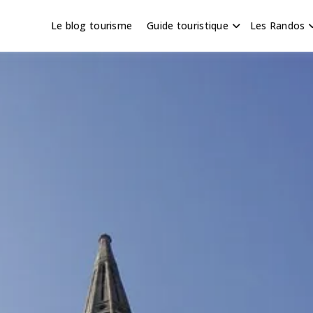
Le blog tourisme
Guide touristique
Les Randos
s en Hauts de France
scapade