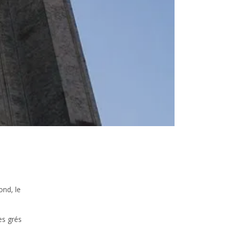
ond, le
es grés