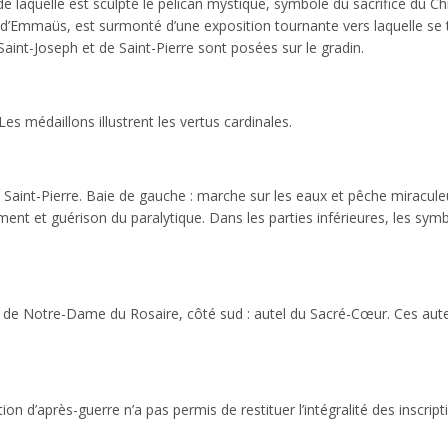
 laquelle est sculpté le pélican mystique, symbole du sacrifice du Chr
s d’Emmaüs, est surmonté d’une exposition tournante vers laquelle se
int-Joseph et de Saint-Pierre sont posées sur le gradin.
Les médaillons illustrent les vertus cardinales.
e Saint-Pierre. Baie de gauche : marche sur les eaux et pêche miracule
iement et guérison du paralytique. Dans les parties inférieures, les sym
el de Notre-Dame du Rosaire, côté sud : autel du Sacré-Cœur. Ces aut
ion d’après-guerre n’a pas permis de restituer l’intégralité des inscript