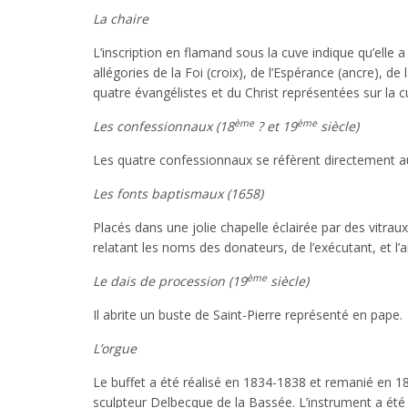
La
chaire
L’inscription en flamand sous la cuve indique qu’elle 
allégories de la Foi (croix), de l’Espérance (ancre), de
quatre évangélistes et du Christ représentées sur la 
ème
ème
Les confessionnaux (18
? et 19
siècle)
Les quatre confessionnaux se réfèrent directement au
Les fonts baptismaux (1658)
Placés dans une jolie chapelle éclairée par des vitraux,
relatant les noms des donateurs, de l’exécutant, et l’
ème
Le dais de procession (19
siècle)
Il abrite un buste de Saint-Pierre représenté en pape.
L’orgue
Le buffet a été réalisé en 1834-1838 et remanié en 18
sculpteur Delbecque de la Bassée. L’instrument a été