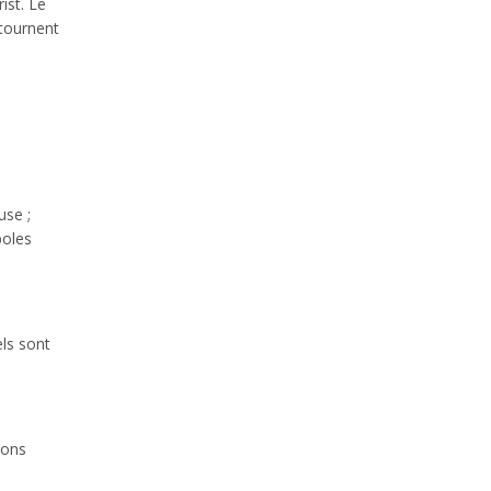
ist. Le
 tournent
use ;
boles
els sont
ions