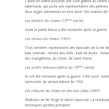
L’autel en chêne possède une cuve galbée au centre de
tabernacle, qui porte une représentation des pèlerin
deux anges adorateurs en bois doré. Des statues de Sa
ème
Les lambris du chœur (19
siècle)
Seule la partie basse a été restaurée après la guerre. 
Les vitraux du chœur (1951)
Trois verrières représentent des épisodes de la vie d
baie centrale : remise des clefs ; baie de droite : ren
des Evangélistes, du Christ, de Saint-Pierre.
ème
Les autels latéraux (début du 19
siècle)
Ils ont été remaniés après la guerre. Côté nord : aut
surmontés de vitraux datant de 1950.
Les clôtures de chœur et des bas-côtés (1807)
Réalisées en fer forgé et laiton repoussé. La restaurat
historiques qu’elles portaient.