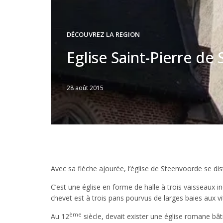
DÉCOUVREZ LA REGION
Eglise Saint-Pierre de
28 août 2015
Written
by
JFLANDRIN
Avec sa flèche ajourée, l’église de Steenvoorde se dis
C’est une église en forme de halle à trois vaisseaux ind
chevet est à trois pans pourvus de larges baies aux 
ème
Au 12
siècle, devait exister une église romane bâ