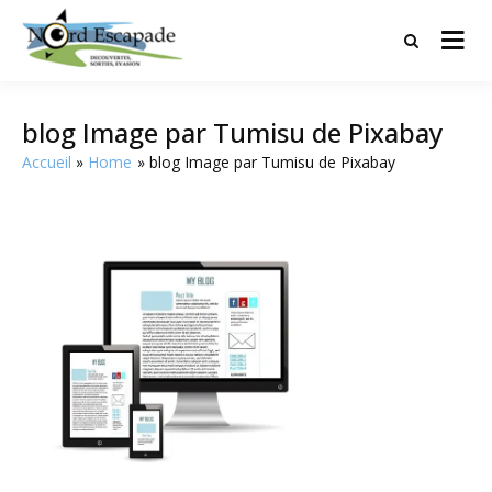
Tourisme et randonnées en Hauts
Nord Escapade
de France
blog Image par Tumisu de Pixabay
Accueil
Home
blog Image par Tumisu de Pixabay