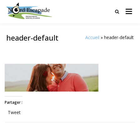
Tourisme et randonnées en Hauts
Nord Escapade
de France
header-default
Accueil
header-default
Partager :
Tweet