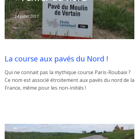
24 juillet 2017
Written
by
Jérémie
La course aux pavés du Nord !
Qui ne connait pas la mythique course Paris-Roubaix ?
Ce nom est associé étroitement aux pavés du nord de la
France, même pour les non-initiés !