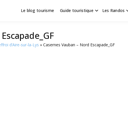
Le blog tourisme
Guide touristique
Les Randos
s en Hauts de France
scapade
d Escapade_GF
effroi d’Aire-sur-la-Lys
Casernes Vauban – Nord Escapade_GF