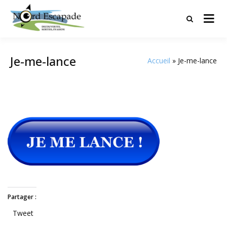
Tourisme et randonnées en Hauts
Nord Escapade
de France
Je-me-lance
Accueil
Je-me-lance
Partager :
Tweet