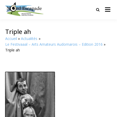
Tourisme et randonnées en Hauts
Nord Escapade
de France
Triple ah
Accueil
Actualités
Le Festivaaal – Arts Amateurs Audomarois – Edition 2016
Triple ah