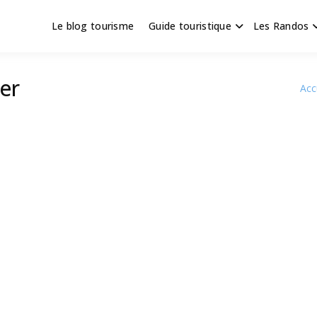
Le blog tourisme
Guide touristique
Les Randos
s en Hauts de France
scapade
ier
Acc