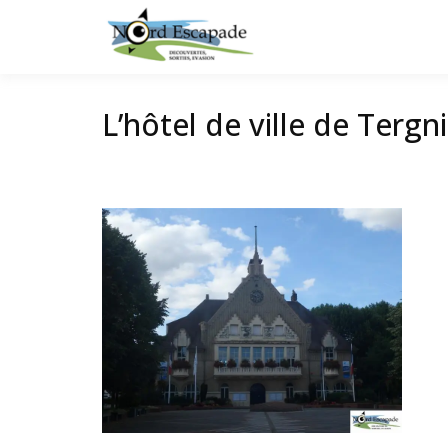
Tourisme et randonnée
Nord E
L’hôtel de ville de Tergn