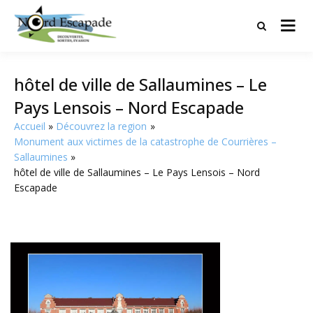
Tourisme et randonnées en Hauts
Nord Escapade
de France
hôtel de ville de Sallaumines – Le
Pays Lensois – Nord Escapade
Accueil
Découvrez la region
Monument aux victimes de la catastrophe de Courrières –
Sallaumines
hôtel de ville de Sallaumines – Le Pays Lensois – Nord
Escapade