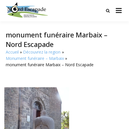
Tourisme et randonnées en Hauts
Nord Escapade
de France
monument funéraire Marbaix –
Nord Escapade
Accueil
Découvrez la region
Monument funéraire – Marbaix
monument funéraire Marbaix – Nord Escapade