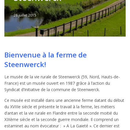
28 juillet 2015
Written
by
Jérémie
Bienvenue à la ferme de
Steenwerck!
Le musée de la vie rurale de Steenwerck (59, Nord, Hauts-de-
France) est un musée ouvert en 1987 grâce à l’action du
Syndicat d’Initiative de la commune de Steenwerck.
Ce musée est installé dans une ancienne ferme datant du début
du XVIIIe siècle et présente le travail à la ferme, les métiers
d’antan et la vie rurale en Flandre entre la seconde moitié du
XIXème siècle et la seconde guerre mondiale. Il comprend un
estaminet au nom évocateur : » A La Gaieté ». Ce dernier est