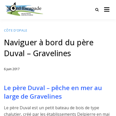
Tourisme et randonnées en Hauts
Nord Escapade
de France
CÔTE D'OPALE
Naviguer à bord du père
Duval – Gravelines
6 juin 2017
Written
by
Jérémie
Le père Duval – pêche en mer au
large de Gravelines
Le père Duval est un petit bateau de bois de type
chalutier, créé par les établissements Delpierre en mai