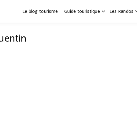
Le blog tourisme
Guide touristique
Les Randos
s en Hauts de France
scapade
Quentin