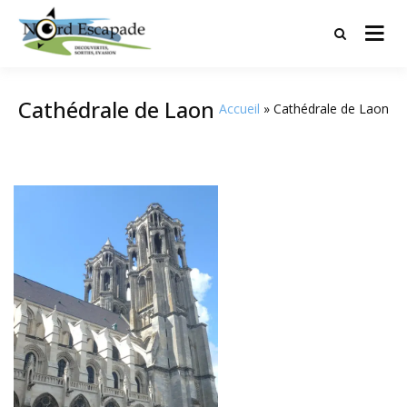
Tourisme et randonnées en Hauts
Nord Escapade
de France
Cathédrale de Laon
Accueil
Cathédrale de Laon