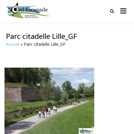
Tourisme et randonnées en Hauts
Nord Escapade
de France
Parc citadelle Lille_GF
Accueil
Parc citadelle Lille_GF