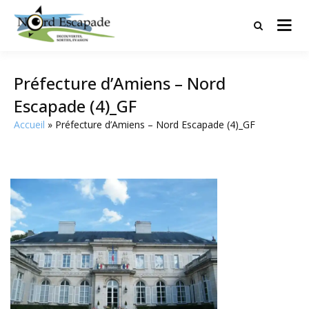
Tourisme et randonnées en Hauts
Nord Escapade
de France
Préfecture d’Amiens – Nord
Escapade (4)_GF
Accueil
Préfecture d’Amiens – Nord Escapade (4)_GF