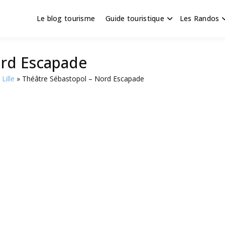
Le blog tourisme
Guide touristique
Les Randos
s en Hauts de France
scapade
ord Escapade
Lille
Théâtre Sébastopol – Nord Escapade