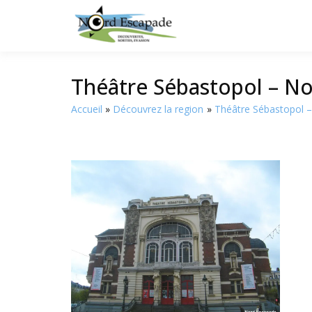
Tourisme et randonnée
Nord E
Théâtre Sébastopol – N
Accueil
Découvrez la region
Théâtre Sébastopol – 