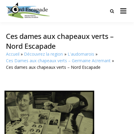
Tourisme et randonnées en Hauts
Nord Escapade
de France
Ces dames aux chapeaux verts –
Nord Escapade
Accueil
Découvrez la region
L'audomarois
Ces Dames aux chapeaux verts – Germaine Acremant
Ces dames aux chapeaux verts – Nord Escapade