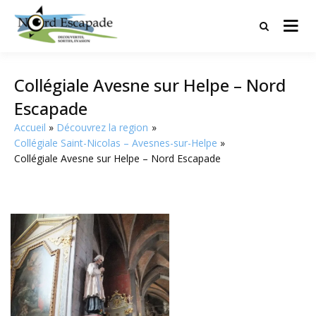
Tourisme et randonnées en Hauts
Nord Escapade
de France
Collégiale Avesne sur Helpe – Nord
Escapade
Accueil
Découvrez la region
Collégiale Saint-Nicolas – Avesnes-sur-Helpe
Collégiale Avesne sur Helpe – Nord Escapade