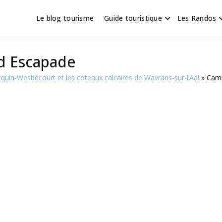
Le blog tourisme
Guide touristique
Les Randos
s en Hauts de France
scapade
d Escapade
cquin-Wesbécourt et les coteaux calcaires de Wavrans-sur-l’Aa!
Camp