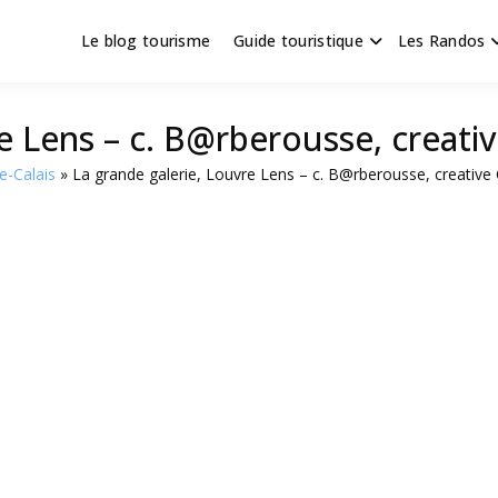
Le blog tourisme
Guide touristique
Les Randos
s en Hauts de France
scapade
re Lens – c. B@rberousse, creat
e-Calais
La grande galerie, Louvre Lens – c. B@rberousse, creativ