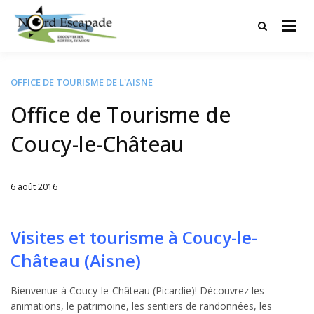
Tourisme et randonnées en Hauts
Nord Escapade
de France
OFFICE DE TOURISME DE L'AISNE
Office de Tourisme de
Coucy-le-Château
6 août 2016
Written
by
Jérémie
Visites et tourisme à Coucy-le-
Château (Aisne)
Bienvenue à Coucy-le-Château (Picardie)! Découvrez les
animations, le patrimoine, les sentiers de randonnées, les