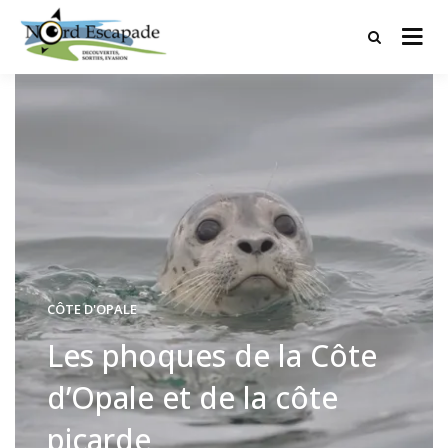
Tourisme et randonnées en Hauts
Nord Escapade
de France
CÔTE D'OPALE
Les phoques de la Côte
d’Opale et de la côte
picarde