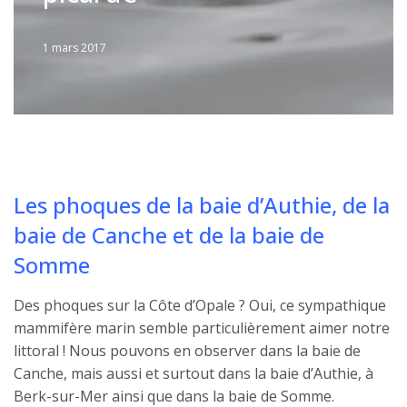
1 mars 2017
Written
by
Jérémie
Les phoques de la baie d’Authie, de la
baie de Canche et de la baie de
Somme
Des phoques sur la Côte d’Opale ? Oui, ce sympathique
mammifère marin semble particulièrement aimer notre
littoral ! Nous pouvons en observer dans la baie de
Canche, mais aussi et surtout dans la baie d’Authie, à
Berk-sur-Mer ainsi que dans la baie de Somme.