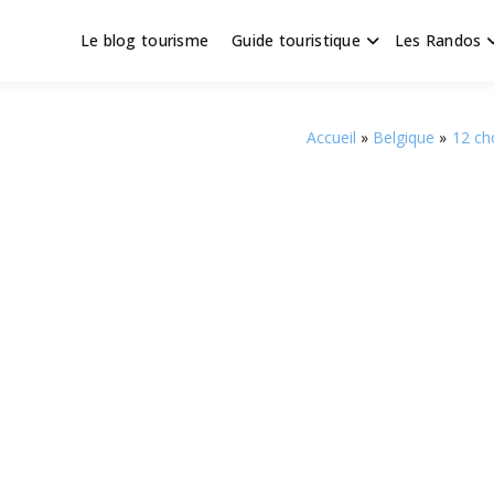
Le blog tourisme
Guide touristique
Les Randos
s en Hauts de France
scapade
Accueil
Belgique
12 cho