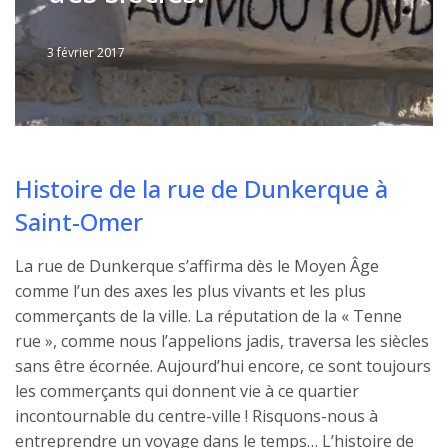
3 février 2017
Written
by
Jérémie
Histoire de la rue de Dunkerque à
Saint-Omer
La rue de Dunkerque s’affirma dès le Moyen Âge
comme l’un des axes les plus vivants et les plus
commerçants de la ville. La réputation de la « Tenne
rue », comme nous l’appelions jadis, traversa les siècles
sans être écornée. Aujourd’hui encore, ce sont toujours
les commerçants qui donnent vie à ce quartier
incontournable du centre-ville ! Risquons-nous à
entreprendre un voyage dans le temps… L’histoire de