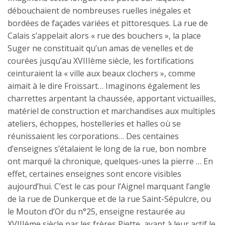
débouchaient de nombreuses ruelles inégales et
bordées de façades variées et pittoresques. La rue de
Calais s’appelait alors « rue des bouchers », la place
Suger ne constituait qu’un amas de venelles et de
courées jusqu’au XVIIIème siècle, les fortifications
ceinturaient la « ville aux beaux clochers », comme
aimait à le dire Froissart… Imaginons également les
charrettes arpentant la chaussée, apportant victuailles,
matériel de construction et marchandises aux multiples
ateliers, échoppes, hostelleries et halles où se
réunissaient les corporations… Des centaines
d’enseignes s’étalaient le long de la rue, bon nombre
ont marqué la chronique, quelques-unes la pierre … En
effet, certaines enseignes sont encore visibles
aujourd’hui. C’est le cas pour l’Aignel marquant l’angle
de la rue de Dunkerque et de la rue Saint-Sépulcre, ou
le Mouton d’Or du n°25, enseigne restaurée au
XVIIIème siècle par les frères Piette, ayant à leur actif le