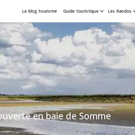
Le blog tourisme
Guide touristique
Les Randos
s en Hauts de France
scapade
couverte en baie de Somme