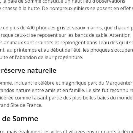
t, la baie de Somme constitue un haut lieu d’observations
 chasse à la hutte. De nombreux gibiers se posent en effet 
de plus de 400 phoques gris et veaux marins, que chacun 
rsque ceux-ci se reposent sur les bancs de sable. Attention
es animaux sont craintifs et replongent dans l’eau dès qu’il s
ent, au printemps et au début de l’été, les phoques s’occupen
fuite et l’abandon de leur progéniture.
réserve naturelle
Somme, incluant le célèbre et magnifique parc du Marquenter
andos nature entre amis et en famille. Le site fut reconnu r
nsidérée comme faisant partie des plus belles baies du monde.
and Site de France.
aie de Somme
, mais également les villes et villages environnants à décou