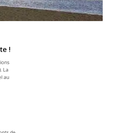
te !
tions
. La
el au
ronts de