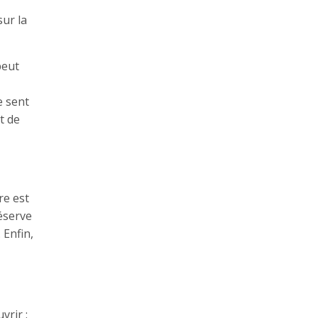
sur la
peut
e sent
t de
re est
éserve
 Enfin,
vrir :