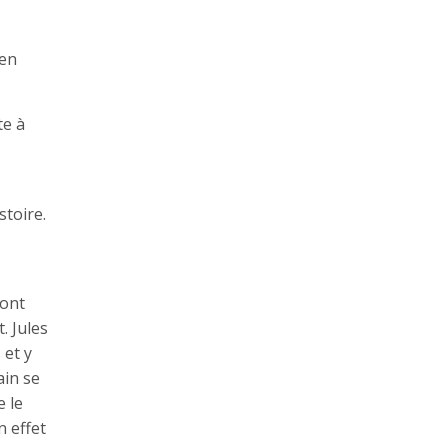
 en
te à
stoire.
dont
. Jules
 et y
ain se
e le
n effet