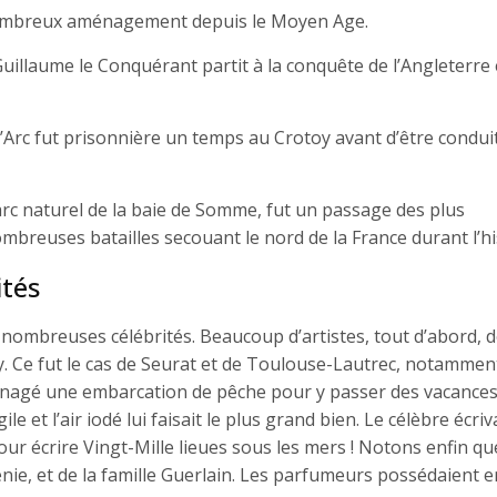
e nombreux aménagement depuis le Moyen Age.
uillaume le Conquérant partit à la conquête de l’Angleterre
d’Arc fut prisonnière un temps au Crotoy avant d’être condui
arc naturel de la baie de Somme, fut un passage des plus
mbreuses batailles secouant le nord de la France durant l’hi
ités
 nombreuses célébrités. Beaucoup d’artistes, tout d’abord, 
. Ce fut le cas de Seurat et de Toulouse-Lautrec, notamment
énagé une embarcation de pêche pour y passer des vacances
le et l’air iodé lui faisait le plus grand bien. Le célèbre écriv
ur écrire Vingt-Mille lieues sous les mers ! Notons enfin qu
génie, et de la famille Guerlain. Les parfumeurs possédaient e