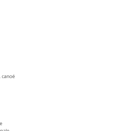
e, canoé
s
de
nale.