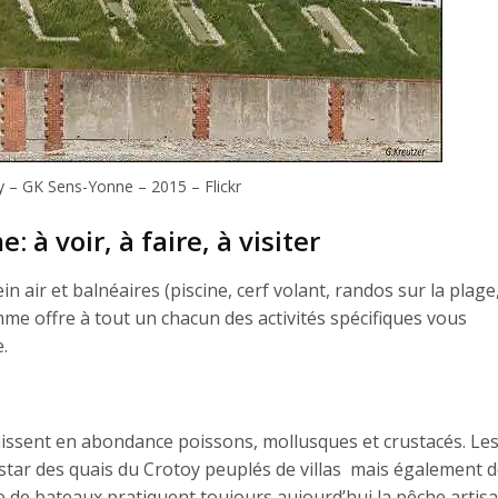
y – GK Sens-Yonne – 2015 – Flickr
 à voir, à faire, à visiter
n air et balnéaires (piscine, cerf volant, randos sur la plag
omme offre à tout un chacun des activités spécifiques vous
.
issent en abondance poissons, mollusques et crustacés. Le
instar des quais du Crotoy peuplés de villas mais également 
e de bateaux pratiquent toujours aujourd’hui la pêche artisa