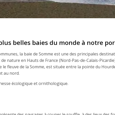
plus belles baies du monde à notre por
ommunes, la baie de Somme est une des principales destina
t de nature en Hauts de France (Nord-Pas-de-Calais-Picardie)
 le fleuve de la Somme, est située entre la pointe du Hourd
t au nord.
ichesse écologique et ornithologique.
présente des paysages à couper le souffle, à des lieux des f