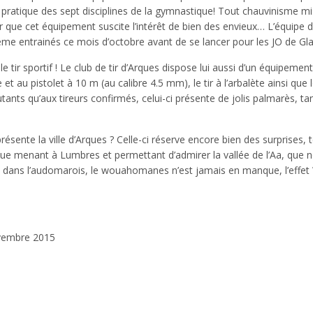
a pratique des sept disciplines de la gymnastique! Tout chauvinisme mi
que cet équipement suscite l’intérêt de bien des envieux… L’équipe 
même entrainés ce mois d’octobre avant de se lancer pour les JO de Gl
e tir sportif ! Le club de tir d’Arques dispose lui aussi d’un équipement
et au pistolet à 10 m (au calibre 4.5 mm), le tir à l’arbalète ainsi que le
ants qu’aux tireurs confirmés, celui-ci présente de jolis palmarès, ta
ésente la ville d’Arques ? Celle-ci réserve encore bien des surprises, t
ique menant à Lumbres et permettant d’admirer la vallée de l’Aa, que 
, dans l’audomarois, le wouahomanes n’est jamais en manque, l’eff
vembre 2015