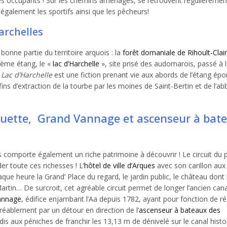
 ses occupants ! Sur les chemins aménagés, se retrouvent régulièremen
également les sportifs ainsi que les pêcheurs!
Harchelles
nne partie du territoire arquois : la
forêt domaniale de Rihoult-Clai
ième étang, le «
lac d’Harchelle
», site prisé des audomarois, passé à 
!
Lac d’Harchelle
est une fiction prenant vie aux abords de l’étang ép
fins d’extraction de la tourbe par les moines de Saint-Bertin et de l’a
Grouette, Grand Vannage et ascenseur à bat
 comporte également un riche patrimoine à découvrir ! Le circuit du 
r toute ces richesses ! L’
hôtel de ville d’Arques
avec son carillon aux
que heure la Grand’ Place du regard, le jardin public, le château dont 
-Martin… De surcroit, cet agréable circuit permet de longer l’ancien can
annage
, édifice enjambant l’Aa depuis 1782, ayant pour fonction de ré
réablement par un détour en direction de l’
ascenseur à bateaux des
is aux péniches de franchir les 13,13 m de dénivelé sur le canal histo