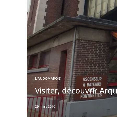
L'AUDOMAROIS
Visiter, découvrir Ar
29 mars 2016
Written
by
Jérémie