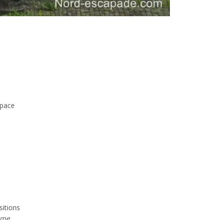
space
sitions
mme