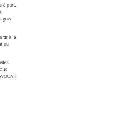
s à part,
de
asgow !
 tir à la
nt au
elles
nous
et WOUAH