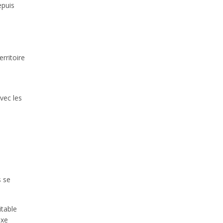
epuis
rritoire
vec les
s se
itable
exe