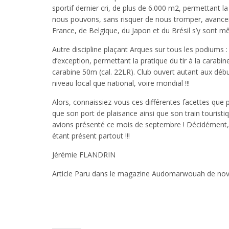
sportif dernier cri, de plus de 6.000 m2, permettant l
nous pouvons, sans risquer de nous tromper, avancer 
France, de Belgique, du Japon et du Brésil s’y sont 
Autre discipline plaçant Arques sur tous les podiums : l
d’exception, permettant la pratique du tir à la carabine 
carabine 50m (cal. 22LR). Club ouvert autant aux début
niveau local que national, voire mondial !!!
Alors, connaissiez-vous ces différentes facettes que pr
que son port de plaisance ainsi que son train tourist
avions présenté ce mois de septembre ! Décidément
étant présent partout !!!
Jérémie FLANDRIN
Article Paru dans le magazine Audomarwouah de no