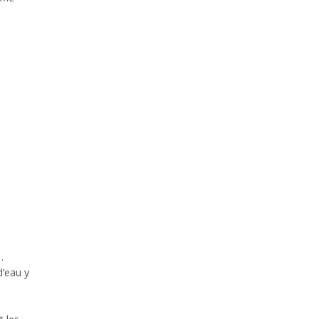
r…
d’eau y