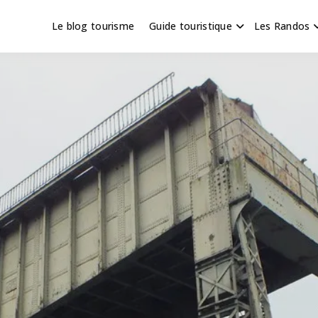
Le blog tourisme
Guide touristique
Les Randos
s en Hauts de France
scapade