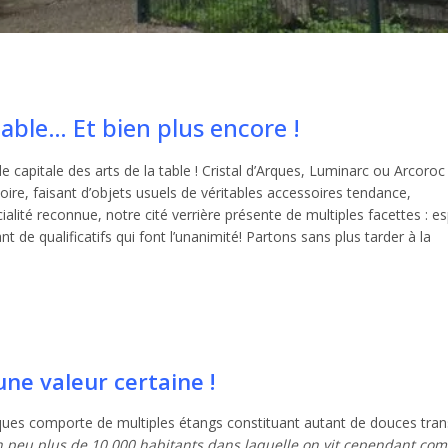
table… Et bien plus encore !
 capitale des arts de la table ! Cristal d’Arques, Luminarc ou Arcoroc
toire, faisant d’objets usuels de véritables accessoires tendance,
ialité reconnue, notre cité verrière présente de multiples facettes : e
t de qualificatifs qui font l’unanimité! Partons sans plus tarder à la
ne valeur certaine !
rques comporte de multiples étangs constituant autant de douces tran
n peu plus de 10.000 habitants dans laquelle on vit cependant co