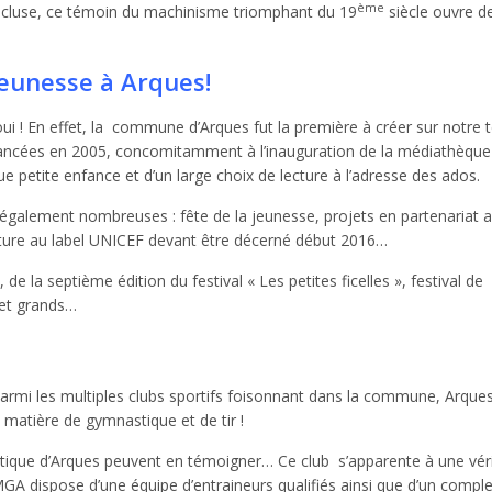
ème
écluse, ce témoin du machinisme triomphant du 19
siècle ouvre d
jeunesse à Arques!
ui ! En effet, la commune d’Arques fut la première à créer sur notre te
nt lancées en 2005, concomitamment à l’inauguration de la médiathèque
ue petite enfance et d’un large choix de lecture à l’adresse des ados.
t également nombreuses : fête de la jeunesse, projets en partenariat a
idature au label UNICEF devant être décerné début 2016…
e la septième édition du festival « Les petites ficelles », festival de
 et grands…
 Parmi les multiples clubs sportifs foisonnant dans la commune, Arque
matière de gymnastique et de tir !
tique d’Arques peuvent en témoigner… Ce club s’apparente à une vér
GA dispose d’une équipe d’entraineurs qualifiés ainsi que d’un compl