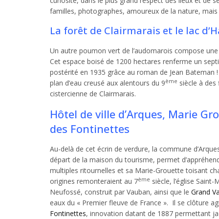
curiosité, dans le plus grand respect des lieux et de
familles, photographes, amoureux de la nature, mais 
La forêt de Clairmarais et le lac d’
Un autre poumon vert de l’audomarois compose une bo
Cet espace boisé de 1200 hectares renferme un sept
postérité en 1935 grâce au roman de Jean Bateman 
ème
plan d’eau creusé aux alentours du 9
siècle à des 
cistercienne de Clairmarais.
Hôtel de ville d’Arques, Marie 
des Fontinettes
Au-delà de cet écrin de verdure, la commune d’Arques
départ de la maison du tourisme, permet d’appréhende
multiples ritournelles et sa Marie-Grouette toisant cha
ème
origines remonteraient au 7
siècle, l’église Saint
Neufossé, construit par Vauban, ainsi que le
Grand V
eaux du « Premier fleuve de France ». Il se clôture ag
Fontinettes
, innovation datant de 1887 permettant jad