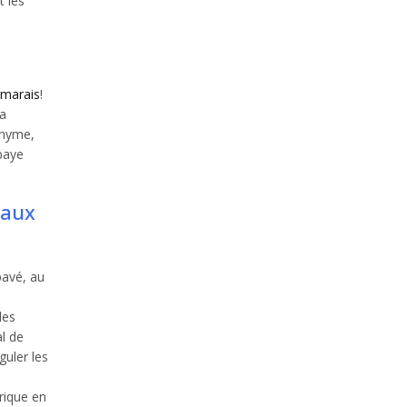
t les
rmarais
!
la
onyme,
bbaye
eaux
pavé, au
les
al de
guler les
rique en