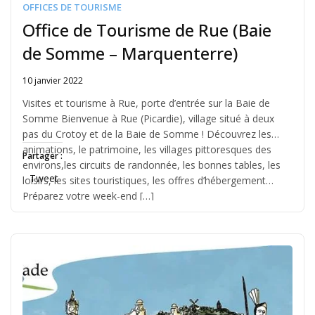
OFFICES DE TOURISME
Office de Tourisme de Rue (Baie
de Somme – Marquenterre)
10 janvier 2022
Written
by
Visites et tourisme à Rue, porte d’entrée sur la Baie de
Jérémie
Somme Bienvenue à Rue (Picardie), village situé à deux
pas du Crotoy et de la Baie de Somme ! Découvrez les
animations, le patrimoine, les villages pittoresques des
Partager :
environs,les circuits de randonnée, les bonnes tables, les
Tweet
loisirs, les sites touristiques, les offres d’hébergement…
Préparez votre week-end […]