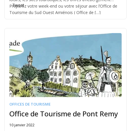
Tweet
Préparez votre week-end ou votre séjour avec l’Office de
Tourisme du Sud Ouest Amiénois ( Office de […]
OFFICES DE TOURISME
Office de Tourisme de Pont Remy
10 janvier 2022
Written
by