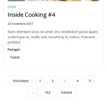
FOOD
Inside Cooking #4
22 novembre 2017
Written
by
Nunc interdum lacus sit amet orci. Vestibulum purus quam,
JFLANDRIN
scelerisque ut, mollis sed, nonummy id, metus. Praesent
porttitor
Partager :
Tweet
Précédent
1
2
3
4
5
…
162
Suivant