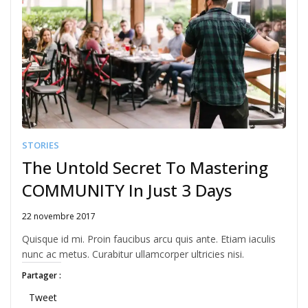
STORIES
The Untold Secret To Mastering
COMMUNITY In Just 3 Days
22 novembre 2017
Written
by
Quisque id mi. Proin faucibus arcu quis ante. Etiam iaculis
JFLANDRIN
nunc ac metus. Curabitur ullamcorper ultricies nisi.
Partager :
Tweet