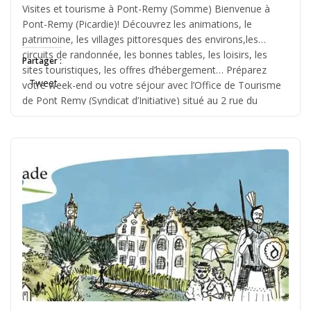
Visites et tourisme à Pont-Remy (Somme) Bienvenue à
Jérémie
Pont-Remy (Picardie)! Découvrez les animations, le
patrimoine, les villages pittoresques des environs,les
circuits de randonnée, les bonnes tables, les loisirs, les
Partager :
sites touristiques, les offres d’hébergement… Préparez
Tweet
votre week-end ou votre séjour avec l’Office de Tourisme
de Pont Remy (Syndicat d’Initiative) situé au 2 rue du
général Leclerc 80580 Pont-Remy.