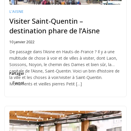
L'AISNE
Visiter Saint-Quentin –
destination phare de l’Aisne
10 janvier 2022
Written
by
De passage dans l’Aisne en Hauts-de-France ? Il y a une
Jérémie
multitude de chose à voir et de villes à visiter, dont Laon,
Soissons, Noyon, le chemin des Dames et bien sûr, la
capitale de l’Aisne, Saint-Quentin. Voici un brin d’histoire de
Partager :
la ville et les choses à voir/visiter à Saint-Quentin.
Tweet
Monuments et vieilles pierres Petit […]