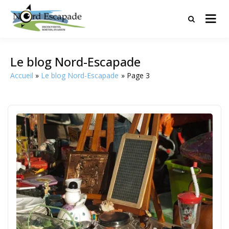
Tourisme et randonnées en Hauts
Nord Escapade
de France
Le blog Nord-Escapade
Accueil
Le blog Nord-Escapade
Page 3