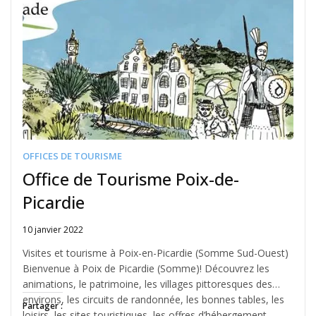
OFFICES DE TOURISME
Office de Tourisme Poix-de-
Picardie
10 janvier 2022
Written
by
Visites et tourisme à Poix-en-Picardie (Somme Sud-Ouest)
Jérémie
Bienvenue à Poix de Picardie (Somme)! Découvrez les
animations, le patrimoine, les villages pittoresques des
environs, les circuits de randonnée, les bonnes tables, les
Partager :
loisirs, les sites touristiques, les offres d’hébergement…