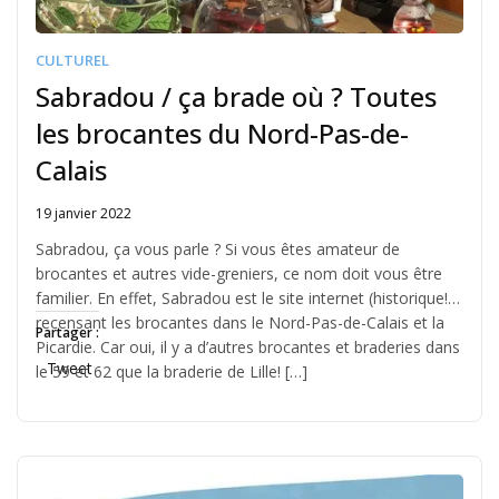
CULTUREL
Sabradou / ça brade où ? Toutes
les brocantes du Nord-Pas-de-
Calais
19 janvier 2022
Written
by
Sabradou, ça vous parle ? Si vous êtes amateur de
Jérémie
brocantes et autres vide-greniers, ce nom doit vous être
familier. En effet, Sabradou est le site internet (historique!)
recensant les brocantes dans le Nord-Pas-de-Calais et la
Partager :
Picardie. Car oui, il y a d’autres brocantes et braderies dans
Tweet
le 59 et 62 que la braderie de Lille! […]