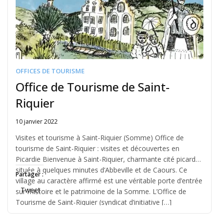
OFFICES DE TOURISME
Office de Tourisme de Saint-
Riquier
10 janvier 2022
Written
by
Visites et tourisme à Saint-Riquier (Somme) Office de
Jérémie
tourisme de Saint-Riquier : visites et découvertes en
Picardie Bienvenue à Saint-Riquier, charmante cité picarde
située à quelques minutes d’Abbeville et de Caours. Ce
Partager :
village au caractère affirmé est une véritable porte d’entrée
Tweet
sur l’histoire et le patrimoine de la Somme. L’Office de
Tourisme de Saint-Riquier (syndicat d’initiative […]