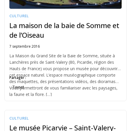
CULTUREL
La maison de la baie de Somme et
de l’Oiseau
7 septembre 2016
Written
by
La Maison du Grand Site de la Baie de Somme, située à
Jérémie
Lanchères près de Saint-Valery (80, Picardie, région des
Hauts de France) vous propose un musée pour découvrir
cet espace naturel. L’espace muséographique comporte
Partager :
des maquettes, des présentations vidéos, des dioramas…
Tweet
Vous permettront de vous familiariser avec les paysages,
la faune et la flore. […]
CULTUREL
Le musée Picarvie – Saint-Valery-