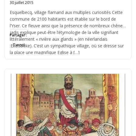
30 juillet 2015
Written
by
Esquelbecq, village flamand aux multiples curiosités Cette
Jérémie
commune de 2100 habitants est établie sur le bord de
l’Yser. Ce fleuve ainsi que la présence de nombreux chênes
jadis explique peut-être l’étymologie de la ville signifiant
Partager :
littéralement « rivière aux glands » (en néerlandais
Tweet
:Ekelsbeke). C’est un sympathique village, où se dresse sur
la place une magnifique Eglise à […]