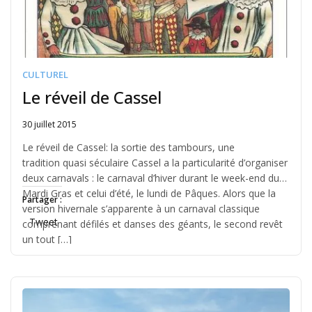
CULTUREL
Le réveil de Cassel
30 juillet 2015
Written
by
Le réveil de Cassel: la sortie des tambours, une
Jérémie
tradition quasi séculaire Cassel a la particularité d’organiser
deux carnavals : le carnaval d’hiver durant le week-end du
Mardi Gras et celui d’été, le lundi de Pâques. Alors que la
Partager :
version hivernale s’apparente à un carnaval classique
Tweet
comprenant défilés et danses des géants, le second revêt
un tout […]