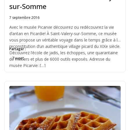
sur-Somme
7 septembre 2016
Written
by
Avec le musée Picarvie découvrez ou redécouvrez la vie
Jérémie
d’antan en Picardie! À Saint-Valery-sur-Somme, ce musée
vous propose un véritable voyage dans le temps grâce à la
reconstitution d’un authentique village picard du XIXe siècle.
Partager :
Découvrez l’école de jadis, les échoppes, une quarantaine
Tweet
de métiers et plus de 6000 outils exposés. Adresse du
musée Picarvie: […]