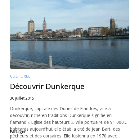
CULTUREL
Découvrir Dunkerque
30 juillet 2015
Written
by
Dunkerque, capitale des Dunes de Flandres, ville à
Jérémie
découvrir, riche en traditions Dunkerque signifie en
flamand « Eglise des hauteurs ». Ville portuaire de 91 000
habitants aujourd’hui, elle était la cité de Jean Bart, des
Partager :
pêcheurs et des corsaires. Elle fusionna en 1970 avec