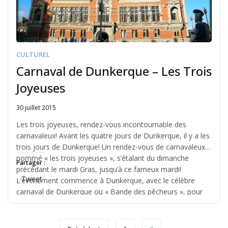
CULTUREL
Carnaval de Dunkerque – Les Trois
Joyeuses
30 juillet 2015
Written
by
Les trois joyeuses, rendez-vous incontournable des
Jérémie
carnavaleux! Avant les quatre jours de Dunkerque, il y a les
trois jours de Dunkerque! Un rendez-vous de carnavaleux
nommé « les trois joyeuses », s’étalant du dimanche
Partager :
précédant le mardi Gras, jusqu’à ce fameux mardi!
Tweet
L’événement commence à Dunkerque, avec le célèbre
carnaval de Dunkerque ou « Bande des pêcheurs », pour
[…]