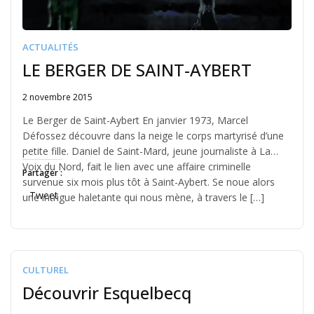
ACTUALITÉS
LE BERGER DE SAINT-AYBERT
2 novembre 2015
Written
by
Le Berger de Saint-Aybert En janvier 1973, Marcel
Jérémie
Défossez découvre dans la neige le corps martyrisé d’une
petite fille. Daniel de Saint-Mard, jeune journaliste à La
Voix du Nord, fait le lien avec une affaire criminelle
Partager :
survenue six mois plus tôt à Saint-Aybert. Se noue alors
Tweet
une intrigue haletante qui nous mène, à travers le […]
CULTUREL
Découvrir Esquelbecq