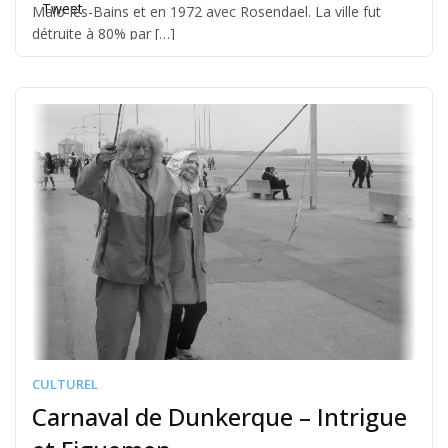
Tweet
Malo-les-Bains et en 1972 avec Rosendael. La ville fut
détruite à 80% par […]
CULTUREL
Carnaval de Dunkerque – Intrigue