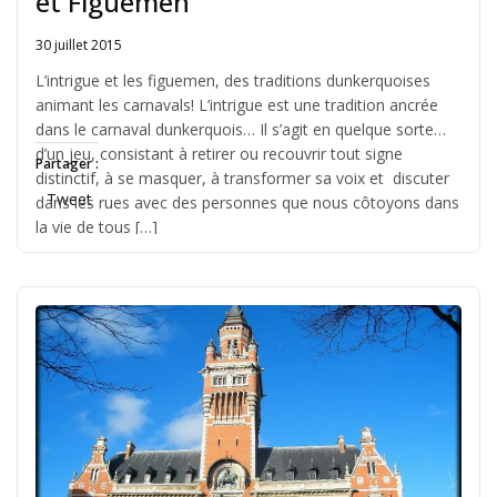
et Figuemen
30 juillet 2015
Written
by
L’intrigue et les figuemen, des traditions dunkerquoises
Jérémie
animant les carnavals! L’intrigue est une tradition ancrée
dans le carnaval dunkerquois… Il s’agit en quelque sorte
d’un jeu, consistant à retirer ou recouvrir tout signe
Partager :
distinctif, à se masquer, à transformer sa voix et discuter
Tweet
dans les rues avec des personnes que nous côtoyons dans
la vie de tous […]