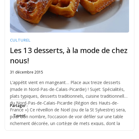
CULTUREL
Les 13 desserts, à la mode de chez
nous!
31 décembre 2015
Written
by
L’appétit vient en mangeant… Place aux treize desserts
Jérémie
(made in Nord-Pas-de-Calais-Picardie) ! Sujet: Spécialités,
plats typiques, desserts traditionnels, cuisine traditionnelle
du Nord-Pas-de-Calais-Picardie (Région des Hauts-de-
Partager :
France ») Ce réveillon de Noël (ou de la St Sylvestre) sera,
Tweet
pour bon nombre, l’occasion de voir défiler sur une table
richement décorée, un cortège de mets exquis, dont la
seule […]