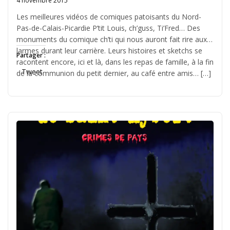
4 novembre 2015
Written
by
Les meilleures vidéos de comiques patoisants du Nord-
Jérémie
Pas-de-Calais-Picardie P’tit Louis, ch’guss, Ti’Fred… Des
monuments du comique ch’ti qui nous auront fait rire aux
larmes durant leur carrière. Leurs histoires et sketchs se
Partager :
racontent encore, ici et là, dans les repas de famille, à la fin
Tweet
de la communion du petit dernier, au café entre amis… […]