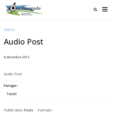
Tourisme et randonnées en Hauts
Nord Escapade
de France
POSTS
Audio Post
8 décembre 2013
Written
by
JFLANDRIN
Audio Post
Partager :
Tweet
Publié dans
Posts
Étiqueté
Formats :