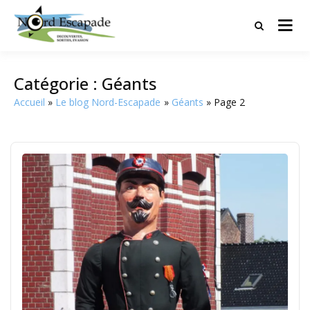
Tourisme et randonnées en Hauts
Nord Escapade
de France
Catégorie :
Géants
Accueil
Le blog Nord-Escapade
Géants
Page 2