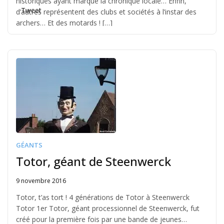
historiques ayant marqué la chronique locale… Enfin,
Tweet
d’autres représentent des clubs et sociétés à l’instar des
archers… Et des motards ! […]
GÉANTS
Totor, géant de Steenwerck
9 novembre 2016
Written
by
Totor, t’as tort ! 4 générations de Totor à Steenwerck
Jérémie
Totor 1er Totor, géant processionnel de Steenwerck, fut
créé pour la première fois par une bande de jeunes