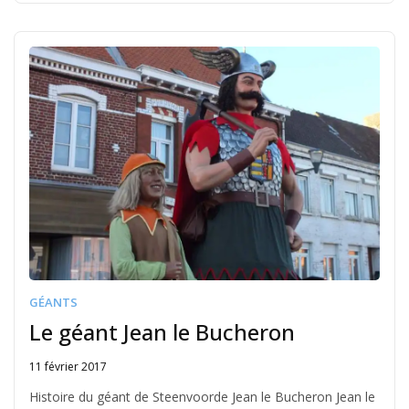
GÉANTS
Le géant Jean le Bucheron
11 février 2017
Written
by
Histoire du géant de Steenvoorde Jean le Bucheron Jean le
Jérémie