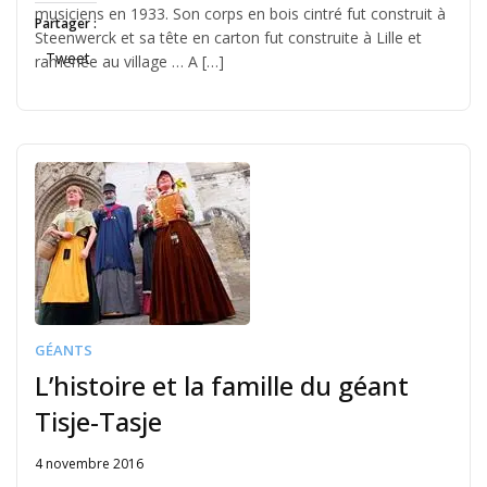
musiciens en 1933. Son corps en bois cintré fut construit à
Partager :
Steenwerck et sa tête en carton fut construite à Lille et
Tweet
ramenée au village … A […]
GÉANTS
L’histoire et la famille du géant
Tisje-Tasje
4 novembre 2016
Written
by