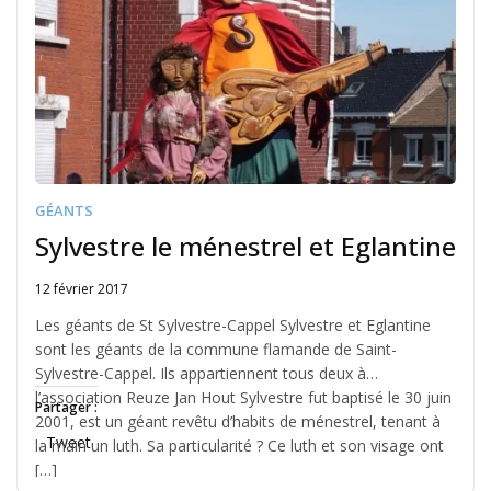
GÉANTS
Sylvestre le ménestrel et Eglantine
12 février 2017
Written
by
Les géants de St Sylvestre-Cappel Sylvestre et Eglantine
Jérémie
sont les géants de la commune flamande de Saint-
Sylvestre-Cappel. Ils appartiennent tous deux à
l’association Reuze Jan Hout Sylvestre fut baptisé le 30 juin
Partager :
2001, est un géant revêtu d’habits de ménestrel, tenant à
Tweet
la main un luth. Sa particularité ? Ce luth et son visage ont
[…]