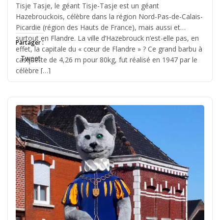
Tisje Tasje, le géant Tisje-Tasje est un géant
Jérémie
Hazebrouckois, célèbre dans la région Nord-Pas-de-Calais-
Picardie (région des Hauts de France), mais aussi et
surtout en Flandre. La ville d’Hazebrouck n’est-elle pas, en
Partager :
effet, la capitale du « cœur de Flandre » ? Ce grand barbu à
Tweet
casquette de 4,26 m pour 80kg, fut réalisé en 1947 par le
célèbre […]