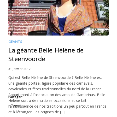
GÉANTS
La géante Belle-Hélène de
Steenvoorde
31 janvier 2017
Written
by
Qui est Belle-Hélène de Steenvoorde ? Belle-Hélène est
Jérémie
une géante portée, figure populaire des carnavals,
cavalcades et fêtes traditionnelles du nord de la France.
Appartenant à l’association des amis de Gambrinus, Belle-
Partager :
Hélène sort à de multiples occasions et se fait
Tweet
l’ambassadrice de nos traditions un peu partout en France
et à l’étranger. Les origines de […]