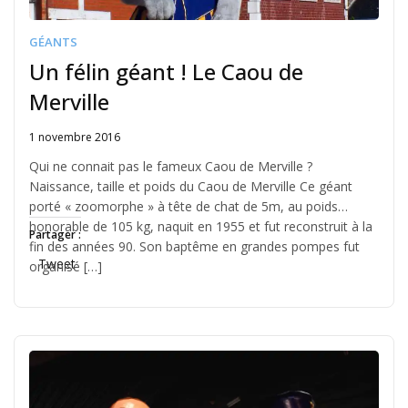
GÉANTS
Un félin géant ! Le Caou de
Merville
1 novembre 2016
Written
by
Qui ne connait pas le fameux Caou de Merville ?
Jérémie
Naissance, taille et poids du Caou de Merville Ce géant
porté « zoomorphe » à tête de chat de 5m, au poids
honorable de 105 kg, naquit en 1955 et fut reconstruit à la
Partager :
fin des années 90. Son baptême en grandes pompes fut
Tweet
organisé […]