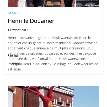
GÉANTS
Henri le Douanier
13 février 2017
Written
by
Henri le douanier – géant de Godewaersvelde Henri le
Jérémie
douanier est un géant du nord résidant à Godewaersvelde
et défilant chaque année à de multiples occasions. En
dehors des cavalcades, ducasses et rondes, il est exposé
Partager :
au musée de la vie frontalière de Godewaersvelde.
Tweet
Pourquoi Henri le douanier ? Le village de Godewaersvelde
est situé […]