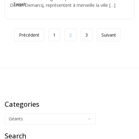
Tweet
Dorian Demarcq, représentent à merveille la ville […]
Précédent
1
2
3
Suivant
Categories
Search