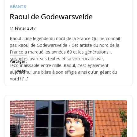
GÉANTS
Raoul de Godewarsvelde
11 février 2017
Written
by
Raoul : une légende du nord de la France Qui ne connait
Jérémie
pas Raoul de Godewarsvelde ? Cet artiste du nord de la
France a marqué les années 60 et les générations
suivantes avec ses textes et sa voix rocailleuse,
Partager :
reconnaissable entre mille. Raoul, c’est également
Tweet
aujourd’hui une bière à son effigie ainsi qu’un géant du
nord ! […]