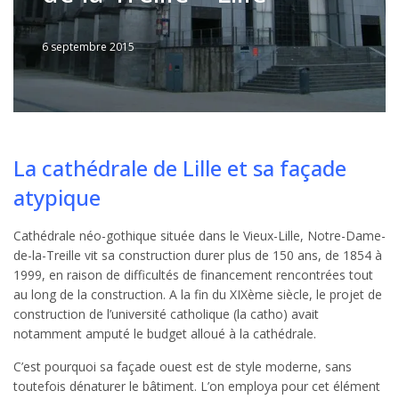
6 septembre 2015
Written
by
JFLANDRIN
La cathédrale de Lille et sa façade
atypique
Cathédrale néo-gothique située dans le Vieux-Lille, Notre-Dame-
de-la-Treille vit sa construction durer plus de 150 ans, de 1854 à
1999, en raison de difficultés de financement rencontrées tout
au long de la construction. A la fin du XIXème siècle, le projet de
construction de l’université catholique (la catho) avait
notamment amputé le budget alloué à la cathédrale.
C’est pourquoi sa façade ouest est de style moderne, sans
toutefois dénaturer le bâtiment. L’on employa pour cet élément