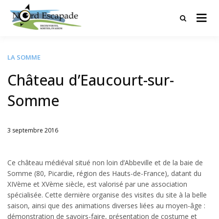
Tourisme et randonnées en Hauts
Nord Escapade
de France
LA SOMME
Château d’Eaucourt-sur-
Somme
3 septembre 2016
Written
by
Jérémie
Ce château médiéval situé non loin d’Abbeville et de la baie de
Somme (80, Picardie, région des Hauts-de-France), datant du
XIVème et XVème siècle, est valorisé par une association
spécialisée. Cette dernière organise des visites du site à la belle
saison, ainsi que des animations diverses liées au moyen-âge :
démonstration de savoirs-faire, présentation de costume et