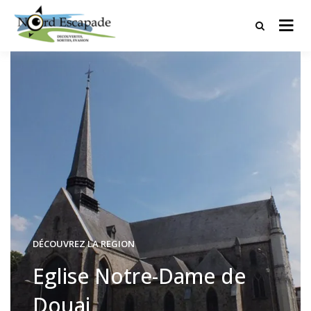
Tourisme et randonnées en Hauts
Nord Escapade
de France
DÉCOUVREZ LA REGION
Eglise Notre-Dame de
Douai