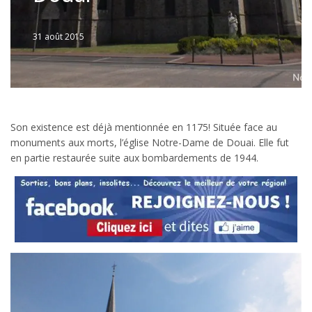
31 août 2015
Written
by
JFLANDRIN
Son existence est déjà mentionnée en 1175! Située face au
monuments aux morts, l’église Notre-Dame de Douai. Elle fut
en partie restaurée suite aux bombardements de 1944.