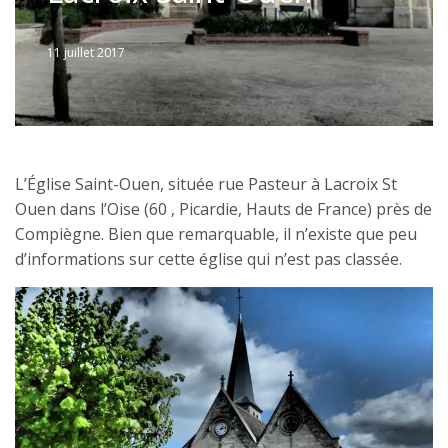
11 juillet 2017
Written
by
Jérémie
L’Église Saint-Ouen, située rue Pasteur à Lacroix St
Ouen dans l’Oise (60 , Picardie, Hauts de France) près de
Compiègne. Bien que remarquable, il n’existe que peu
d’informations sur cette église qui n’est pas classée.