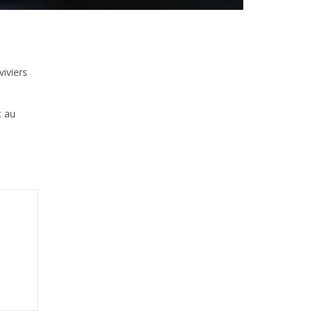
iviers
t au