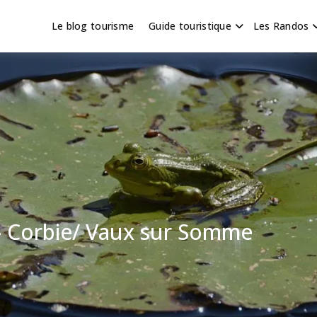
Le blog tourisme
Guide touristique
Les Randos
s en Hauts de France
scapade
– Corbie/ Vaux sur Somme