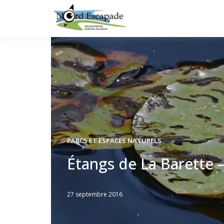
Tourisme et randonnée
Nord E
PARCS ET ESPACES NATURELS
Étangs de La Barette 
27 septembre 2016
Written
by
Jérémie