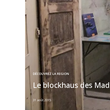
DÉCOUVREZ LA REGION
Le blockhaus des Mad
31 août 2015
Written
by
JFLANDRIN