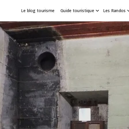
Le blog tourisme
Guide touristique
Les Randos
s en Hauts de France
scapade