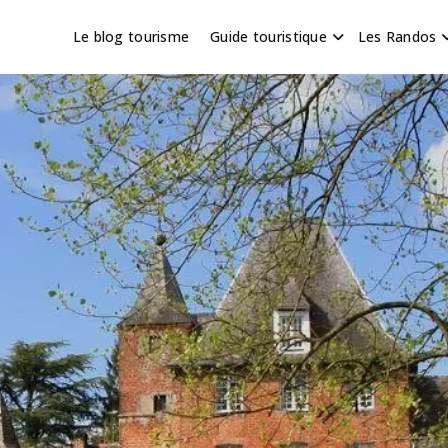
Le blog tourisme
Guide touristique
Les Randos
s en Hauts de France
scapade