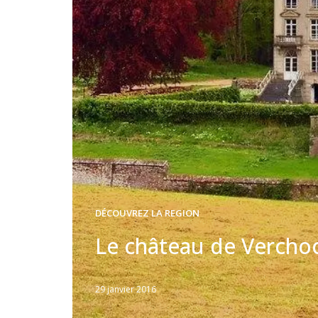
DÉCOUVREZ LA REGION
Le château de Vercho
29 janvier 2016
Written
by
Jérémie