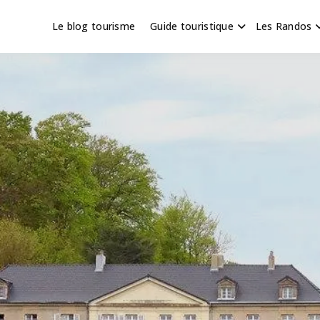
Le blog tourisme
Guide touristique
Les Randos
s en Hauts de France
scapade